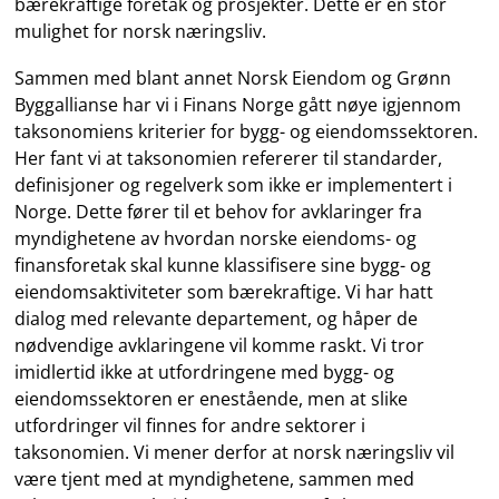
bærekraftige foretak og prosjekter. Dette er en stor
mulighet for norsk næringsliv.
Sammen med blant annet Norsk Eiendom og Grønn
Byggallianse har vi i Finans Norge gått nøye igjennom
taksonomiens kriterier for bygg- og eiendomssektoren.
Her fant vi at taksonomien refererer til standarder,
definisjoner og regelverk som ikke er implementert i
Norge. Dette fører til et behov for avklaringer fra
myndighetene av hvordan norske eiendoms- og
finansforetak skal kunne klassifisere sine bygg- og
eiendomsaktiviteter som bærekraftige. Vi har hatt
dialog med relevante departement, og håper de
nødvendige avklaringene vil komme raskt. Vi tror
imidlertid ikke at utfordringene med bygg- og
eiendomssektoren er enestående, men at slike
utfordringer vil finnes for andre sektorer i
taksonomien. Vi mener derfor at norsk næringsliv vil
være tjent med at myndighetene, sammen med