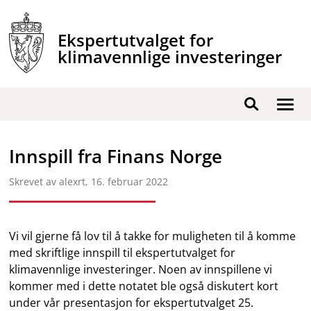
Hopp
til
Ekspertutvalget for
innhold
klimavennlige investeringer
Vis
Søk
/
skjul
Innspill fra Finans Norge
men
Skrevet av alexrt,
16. februar 2022
Vi vil gjerne få lov til å takke for muligheten til å komme
med skriftlige innspill til ekspertutvalget for
klimavennlige investeringer. Noen av innspillene vi
kommer med i dette notatet ble også diskutert kort
under vår presentasjon for ekspertutvalget 25.