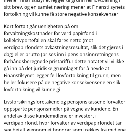
mener Finanstilsynet legger til grunn feil lovtolkning i
sitt brev, og en samlet næring mener at Finanstilsynets
fortolkning vil kunne få store negative konsekvenser.
Kort fortalt går uenigheten på om
forvaltningskostnader for verdipapirfond i
kollektivporteføljen skal føres netto (mot
verdipapirfondets avkastningsresultat, slik det gjøres i
dag) eller brutto (prises inn i pensjonsinnretningens
forhåndsberegnede pristariff). I dette notatet vil vi ikke
gå inn på det juridiske grunnlaget for å hevde at
Finanstilsynet legger feil lovfortolkning til grunn, men
heller fokusere på de negative konsekvensene en slik
lovfortolkning vil kunne gi.
Livsforsikringsforetakene og pensjonskassene forvalter
oppsparte pensjonsmidler på vegne av kundene. En
andel av disse kundemidlene er investert i
verdipapirfond, hvor forvalter av verdipapirfondet tar
seg betalt gjennom et honorar som trekkes fra midlene