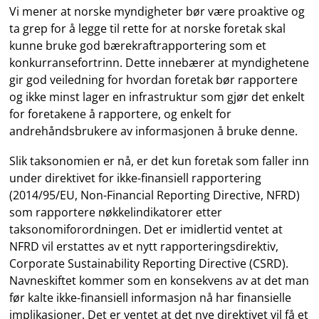
Vi mener at norske myndigheter bør være proaktive og
ta grep for å legge til rette for at norske foretak skal
kunne bruke god bærekraftrapportering som et
konkurransefortrinn. Dette innebærer at myndighetene
gir god veiledning for hvordan foretak bør rapportere
og ikke minst lager en infrastruktur som gjør det enkelt
for foretakene å rapportere, og enkelt for
andrehåndsbrukere av informasjonen å bruke denne.
Slik taksonomien er nå, er det kun foretak som faller inn
under direktivet for ikke-finansiell rapportering
(2014/95/EU, Non-Financial Reporting Directive, NFRD)
som rapportere nøkkelindikatorer etter
taksonomiforordningen. Det er imidlertid ventet at
NFRD vil erstattes av et nytt rapporteringsdirektiv,
Corporate Sustainability Reporting Directive (CSRD).
Navneskiftet kommer som en konsekvens av at det man
før kalte ikke-finansiell informasjon nå har finansielle
implikasjoner. Det er ventet at det nye direktivet vil få et